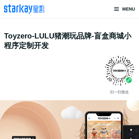
MENU
头部潮玩
Toyzero-LULU猪潮玩品牌-盲盒商城小
技术服务商
程序定制开发
扫一扫预览
潮玩技术解决方案
头部潮玩盲盒/谷子卡牌/二次元手办抽赏开发
一番赏/魔力赏/福袋抽赏/宝箱赏/无限赏