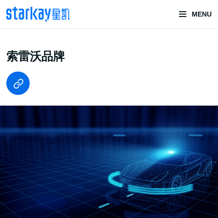
MENU
头部潮玩
索雷沃品牌
技术服务商
潮玩技术解决方案
头部潮玩盲盒/谷子卡牌/二次元手办抽赏开发
一番赏/魔力赏/福袋抽赏/宝箱赏/无限赏