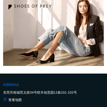
Address
东莞市南城莞太路34号联丰创意园11栋101-102号
查看地图