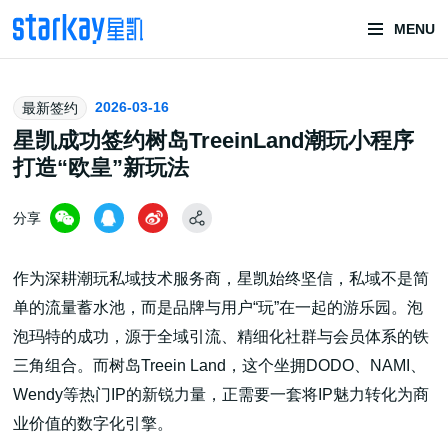
MENU
头部潮玩
2026-03-16
最新签约
技术服务商
星凯成功签约树岛TreeinLand潮玩小程序
打造“欧皇”新玩法
分享
作为深耕潮玩私域技术服务商，星凯始终坚信，私域不是简
单的流量蓄水池，而是品牌与用户“玩”在一起的游乐园。泡
潮玩技术解决方案
泡玛特的成功，源于全域引流、精细化社群与会员体系的铁
三角组合。而树岛Treein Land，这个坐拥DODO、NAMI、
Wendy等热门IP的新锐力量，正需要一套将IP魅力转化为商
头部潮玩盲盒/谷子卡牌/二次元手办抽赏开发
业价值的数字化引擎。
一番赏/魔力赏/福袋抽赏/宝箱赏/无限赏