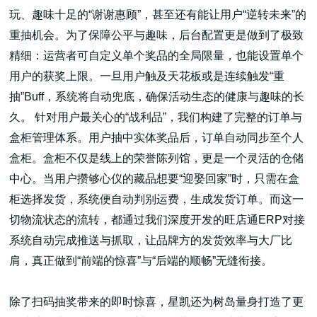
玩、趣味十足的“谢谢惠顾”，甚至还有能让用户“逆转未来”的
重抽机会。为了保障公平与趣味，后台配置更是做到了极致
精细：运营者可自定义单个奖品的全局限量，也能设置单个
用户的获奖上限。一旦用户触及天花板或是连续触发“重
抽”Buff，系统将自动兜底，确保活动生态的健康与趣味的长
久。 针对用户最关心的“战利品”，我们构建了完整的订单与
盒柜管理体系。用户抽中实体奖品后，订单自动同步至个人
盒柜。盒柜不仅是线上的荣誉陈列馆，更是一个灵活的仓储
中心。当用户攒够心仪的藏品想要“迎娶回家”时，只需在盒
柜选择发货，系统便自动判别运费，生成发货订单。而这一
切物流状态的流转，都通过我们深度开发的旺店通ERP对接
系统自动完成推送与抓取，让品牌方的发货效率与大厂比
肩，真正做到“前端的惊喜”与“后端的顺畅”无缝衔接。
除了扫码抽奖带来的即时惊喜，星凯还为树岛量身打造了更