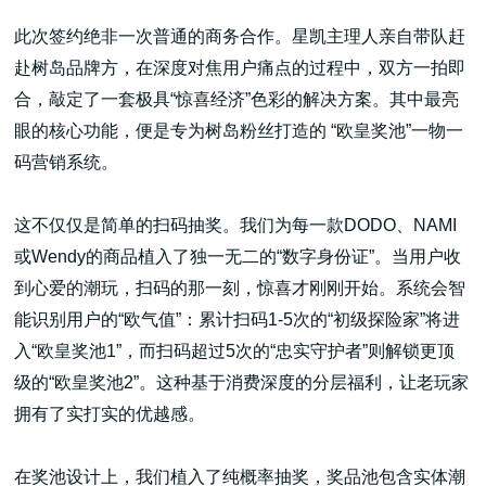
此次签约绝非一次普通的商务合作。星凯主理人亲自带队赶
赴树岛品牌方，在深度对焦用户痛点的过程中，双方一拍即
合，敲定了一套极具“惊喜经济”色彩的解决方案。其中最亮
眼的核心功能，便是专为树岛粉丝打造的 “欧皇奖池”一物一
高端网站建设
码营销系统。
这不仅仅是简单的扫码抽奖。我们为每一款DODO、NAMI
广告大片形式做开发
或Wendy的商品植入了独一无二的“数字身份证”。当用户收
到心爱的潮玩，扫码的那一刻，惊喜才刚刚开始。系统会智
能识别用户的“欧气值”：累计扫码1-5次的“初级探险家”将进
入“欧皇奖池1”，而扫码超过5次的“忠实守护者”则解锁更顶
级的“欧皇奖池2”。这种基于消费深度的分层福利，让老玩家
拥有了实打实的优越感。
在奖池设计上，我们植入了纯概率抽奖，奖品池包含实体潮