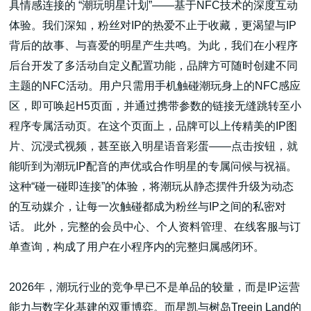
具情感连接的 “潮玩明星计划”——基于NFC技术的深度互动
体验。我们深知，粉丝对IP的热爱不止于收藏，更渴望与IP
背后的故事、与喜爱的明星产生共鸣。为此，我们在小程序
后台开发了多活动自定义配置功能，品牌方可随时创建不同
主题的NFC活动。用户只需用手机触碰潮玩身上的NFC感应
区，即可唤起H5页面，并通过携带参数的链接无缝跳转至小
程序专属活动页。在这个页面上，品牌可以上传精美的IP图
片、沉浸式视频，甚至嵌入明星语音彩蛋——点击按钮，就
能听到为潮玩IP配音的声优或合作明星的专属问候与祝福。
这种“碰一碰即连接”的体验，将潮玩从静态摆件升级为动态
的互动媒介，让每一次触碰都成为粉丝与IP之间的私密对
话。 此外，完整的会员中心、个人资料管理、在线客服与订
单查询，构成了用户在小程序内的完整归属感闭环。
2026年，潮玩行业的竞争早已不是单品的较量，而是IP运营
能力与数字化基建的双重博弈。而星凯与树岛Treein Land的