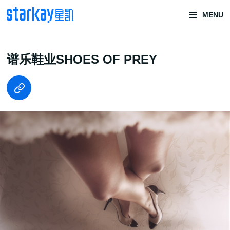
MENU
头部潮玩
谱乐鞋业SHOES OF PREY
技术服务商
潮玩技术解决方案
头部潮玩盲盒/谷子卡牌/二次元手办抽赏开发
一番赏/魔力赏/福袋抽赏/宝箱赏/无限赏