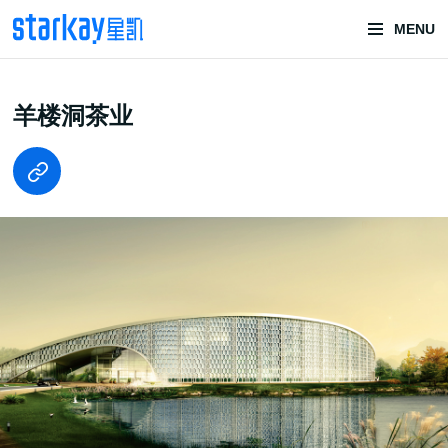
MENU
头部潮玩
羊楼洞茶业
技术服务商
潮玩技术解决方案
头部潮玩盲盒/谷子卡牌/二次元手办抽赏开发
一番赏/魔力赏/福袋抽赏/宝箱赏/无限赏