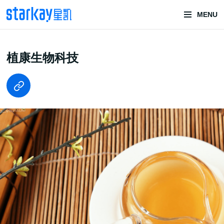
MENU
头部潮玩
植康生物科技
技术服务商
潮玩技术解决方案
头部潮玩盲盒/谷子卡牌/二次元手办抽赏开发
一番赏/魔力赏/福袋抽赏/宝箱赏/无限赏