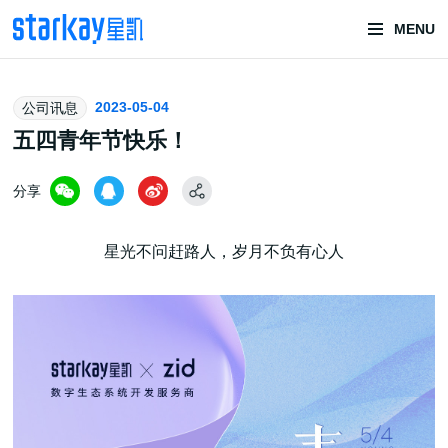
MENU
头部潮玩
2023-05-04
公司讯息
技术服务商
五四青年节快乐！
分享
星光不问赶路人，岁月不负有心人
潮玩技术解决方案
头部潮玩盲盒/谷子卡牌/二次元手办抽赏开发
一番赏/魔力赏/福袋抽赏/宝箱赏/无限赏