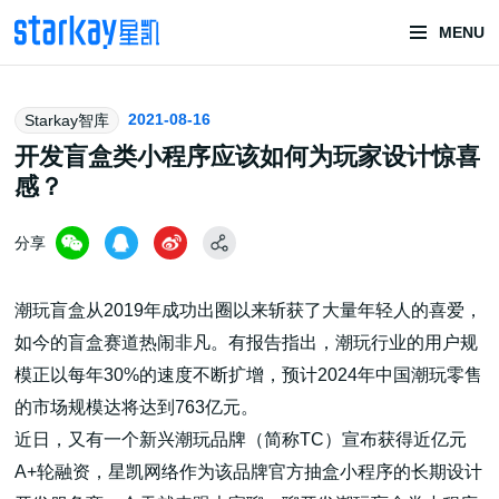
MENU
头部潮玩
2021-08-16
Starkay智库
技术服务商
开发盲盒类小程序应该如何为玩家设计惊喜
感？
分享
潮玩盲盒从2019年成功出圈以来斩获了大量年轻人的喜爱，
如今的盲盒赛道热闹非凡。有报告指出，潮玩行业的用户规
潮玩技术解决方案
模正以每年30%的速度不断扩增，预计2024年中国潮玩零售
的市场规模达将达到763亿元。
近日，又有一个新兴潮玩品牌（简称TC）宣布获得近亿元
头部潮玩盲盒/谷子卡牌/二次元手办抽赏开发
A+轮融资，星凯网络作为该品牌官方抽盒小程序的长期设计
一番赏/魔力赏/福袋抽赏/宝箱赏/无限赏