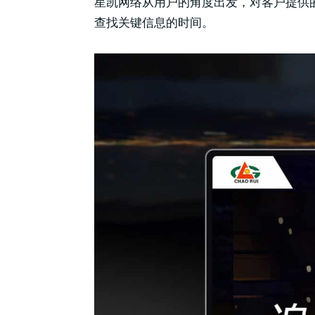
星凯网络从用户的角度出发，对客户提供
查找关键信息的时间。