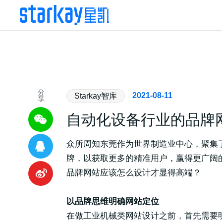
分
2021-08-11
Starkay智库
享
自动化设备行业的品牌
众所周知东莞作为世界制造业中心，聚集
牌，以获取更多的精准用户，赢得更广阔
品牌网站应该怎么设计才显得高端？
以品牌思维明确网站定位
在做工业机械类网站设计之前，首先需要