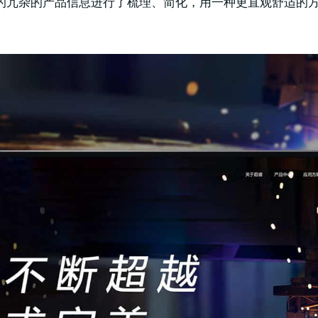
的冗杂的产品信息进行了梳理、简化，用一种更直观舒适的