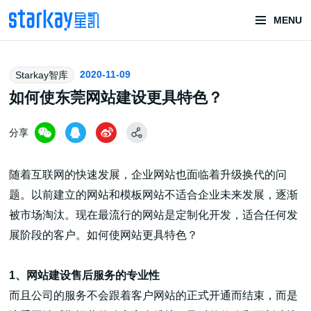
MENU
头部潮玩
2020-11-09
Starkay智库
技术服务商
如何使东莞网站建设更具特色？
分享
随着互联网的快速发展，企业网站也面临着升级换代的问
题。以前建立的网站和模板网站不适合企业未来发展，逐渐
被市场淘汰。现在最流行的网站是定制化开发，适合任何发
潮玩技术解决方案
展阶段的客户。如何使网站更具特色？
1、网站建设售后服务的专业性
头部潮玩盲盒/谷子卡牌/二次元手办抽赏开发
而且公司的服务不会跟着客户网站的正式开通而结束，而是
一番赏/魔力赏/福袋抽赏/宝箱赏/无限赏