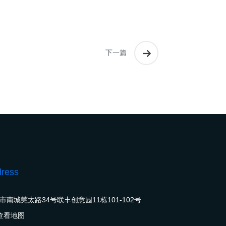
下一篇
ress
市南城莞太路34号联丰创意园11栋101-102号
查看地图