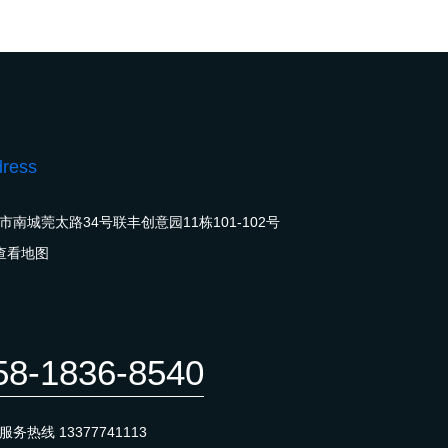
ress
市南城莞太路34号联丰创意园11栋101-102号
查看地图
58-1836-8540
后服务热线
13377741113