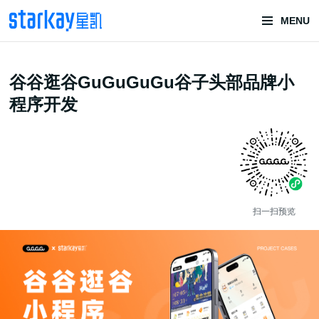
MENU
头部潮玩
谷谷逛谷GuGuGuGu谷子头部品牌小
技术服务商
程序开发
扫一扫预览
潮玩技术解决方案
头部潮玩盲盒/谷子卡牌/二次元手办抽赏开发
一番赏/魔力赏/福袋抽赏/宝箱赏/无限赏