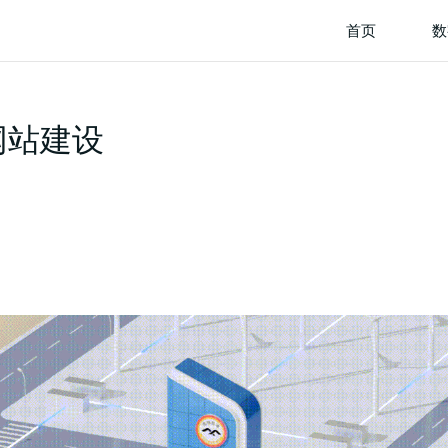
首页
数
网站建设