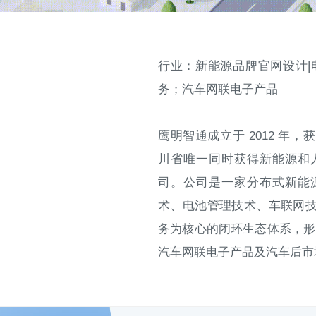
行业：新能源品牌官网设计|
务；汽车网联电子产品
鹰明智通成立于 2012 年
川省唯一同时获得新能源和
司。公司是一家分布式新能
术、电池管理技术、车联网
务为核心的闭环生态体系，形
汽车网联电子产品及汽车后市