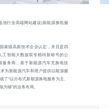
电池行业高端网站建设|新能源换电服
，获国家级高新技术企业认定，并且是四
人工智能大数据双专精特新称号的公
源服务商，基于新能源汽车充换电技
技术为新能源汽车和用户提供以能源服
成了“以分布式新能源换电服务为主、
场为辅”的业务布局。