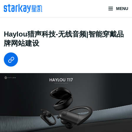
MENU
头部潮玩
Haylou猎声科技-无线音频|智能穿戴品
技术服务商
牌网站建设
潮玩技术解决方案
头部潮玩盲盒/谷子卡牌/二次元手办抽赏开发
一番赏/魔力赏/福袋抽赏/宝箱赏/无限赏