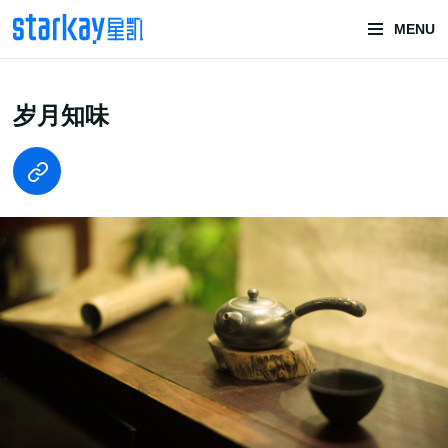
MENU
头部潮玩
岁月知味
技术服务商
潮玩技术解决方案
头部潮玩盲盒/谷子卡牌/二次元手办抽赏开发
一番赏/魔力赏/福袋抽赏/宝箱赏/无限赏