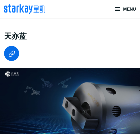
MENU
头部潮玩
天亦蓝
技术服务商
潮玩技术解决方案
头部潮玩盲盒/谷子卡牌/二次元手办抽赏开发
一番赏/魔力赏/福袋抽赏/宝箱赏/无限赏