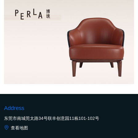
Address
东莞市南城莞太路34号联丰创意园11栋101-102号
查看地图