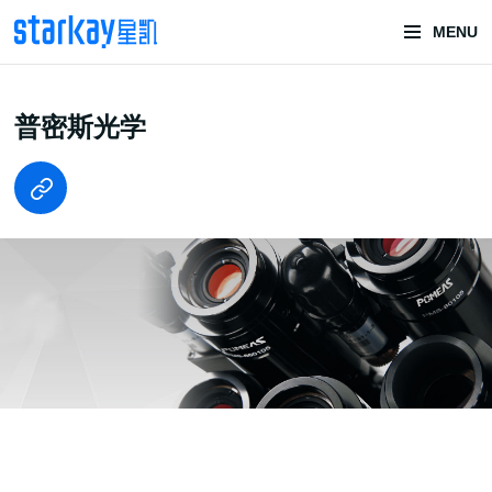
MENU
头部潮玩
普密斯光学
技术服务商
潮玩技术解决方案
头部潮玩盲盒/谷子卡牌/二次元手办抽赏开发
一番赏/魔力赏/福袋抽赏/宝箱赏/无限赏