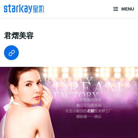
MENU
头部潮玩
君熠美容
技术服务商
潮玩技术解决方案
头部潮玩盲盒/谷子卡牌/二次元手办抽赏开发
一番赏/魔力赏/福袋抽赏/宝箱赏/无限赏