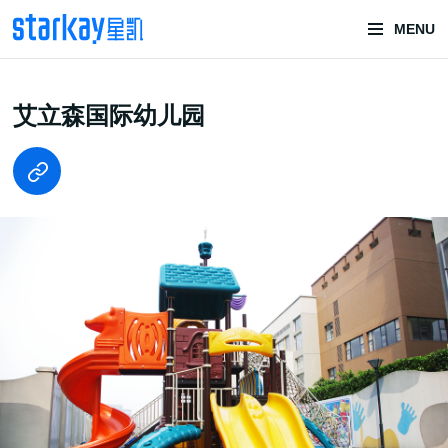
MENU
头部潮玩
艾立森国际幼儿园
技术服务商
潮玩技术解决方案
头部潮玩盲盒/谷子卡牌/二次元手办抽赏开发
一番赏/魔力赏/福袋抽赏/宝箱赏/无限赏