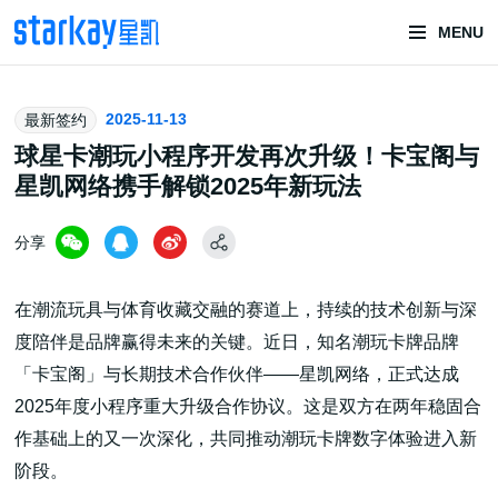
MENU
头部潮玩
2025-11-13
最新签约
技术服务商
球星卡潮玩小程序开发再次升级！卡宝阁与
星凯网络携手解锁2025年新玩法
分享
在潮流玩具与体育收藏交融的赛道上，持续的技术创新与深
度陪伴是品牌赢得未来的关键。近日，知名潮玩卡牌品牌
潮玩技术解决方案
「卡宝阁」与长期技术合作伙伴——星凯网络，正式达成
2025年度小程序重大升级合作协议。这是双方在两年稳固合
作基础上的又一次深化，共同推动潮玩卡牌数字体验进入新
头部潮玩盲盒/谷子卡牌/二次元手办抽赏开发
阶段。
一番赏/魔力赏/福袋抽赏/宝箱赏/无限赏