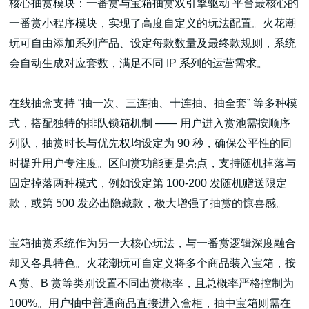
核心抽赏模块：一番赏与宝箱抽赏双引擎驱动 平台最核心的
一番赏小程序模块，实现了高度自定义的玩法配置。火花潮
玩可自由添加系列产品、设定每款数量及最终款规则，系统
会自动生成对应套数，满足不同 IP 系列的运营需求。
高端网站建设
在线抽盒支持 “抽一次、三连抽、十连抽、抽全套” 等多种模
式，搭配独特的排队锁箱机制 —— 用户进入赏池需按顺序
列队，抽赏时长与优先权均设定为 90 秒，确保公平性的同
广告大片形式做开发
时提升用户专注度。区间赏功能更是亮点，支持随机掉落与
固定掉落两种模式，例如设定第 100-200 发随机赠送限定
款，或第 500 发必出隐藏款，极大增强了抽赏的惊喜感。
宝箱抽赏系统作为另一大核心玩法，与一番赏逻辑深度融合
却又各具特色。火花潮玩可自定义将多个商品装入宝箱，按
A 赏、B 赏等类别设置不同出赏概率，且总概率严格控制为
100%。用户抽中普通商品直接进入盒柜，抽中宝箱则需在