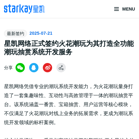
MENU
头部潮玩
2025-07-21
最新签约
技术服务商
星凯网络正式签约火花潮玩为其打造全功能
潮玩抽赏系统开发服务
分享
星凯网络凭借专业的潮玩系统开发能力，为火花潮玩量身打
造了一套集趣味性、互动性与高效管理于一体的潮玩抽赏平
潮玩技术解决方案
台。该系统涵盖一番赏、宝箱抽赏、用户运营等核心模块，
不仅满足了火花潮玩对线上业务的拓展需求，更成为潮玩系
统开发领域的标杆案例。
头部潮玩盲盒/谷子卡牌/二次元手办抽赏开发
一番赏/魔力赏/福袋抽赏/宝箱赏/无限赏