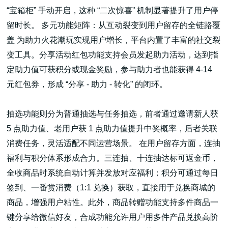
“宝箱柜” 手动开启，这种 “二次惊喜” 机制显著提升了用户停
留时长。 多元功能矩阵：从互动裂变到用户留存的全链路覆
盖 为助力火花潮玩实现用户增长，平台内置了丰富的社交裂
变工具。分享活动红包功能支持会员发起助力活动，达到指
定助力值可获积分或现金奖励，参与助力者也能获得 4-14
元红包券，形成 “分享 - 助力 - 转化” 的闭环。
抽选功能则分为普通抽选与任务抽选，前者通过邀请新人获
5 点助力值、老用户获 1 点助力值提升中奖概率，后者关联
消费任务，灵活适配不同运营场景。 在用户留存方面，连抽
福利与积分体系形成合力。三连抽、十连抽达标可返金币，
全收商品时系统自动计算并发放对应福利；积分可通过每日
签到、一番赏消费（1:1 兑换）获取，直接用于兑换商城的
商品，增强用户粘性。此外，商品转赠功能支持多件商品一
键分享给微信好友，合成功能允许用户用多件产品兑换高阶