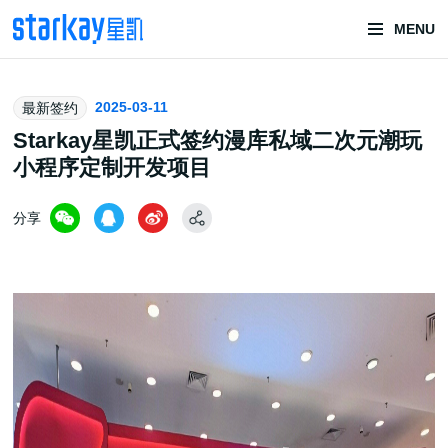
MENU
头部潮玩
2025-03-11
最新签约
技术服务商
Starkay星凯正式签约漫库私域二次元潮玩
小程序定制开发项目
分享
潮玩技术解决方案
头部潮玩盲盒/谷子卡牌/二次元手办抽赏开发
一番赏/魔力赏/福袋抽赏/宝箱赏/无限赏