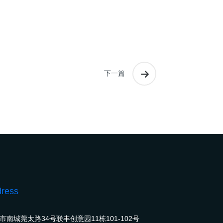
下一篇
ress
市南城莞太路34号联丰创意园11栋101-102号