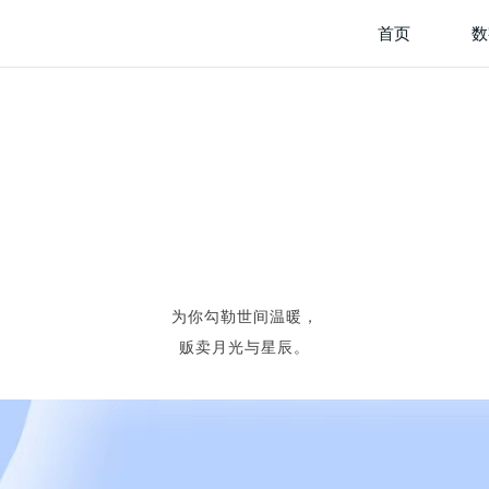
首页
数
为你勾勒世间温暖，
贩卖月光与星辰。