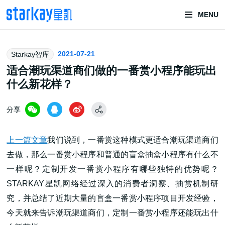
MENU
头部潮玩
2021-07-21
Starkay智库
技术服务商
适合潮玩渠道商们做的一番赏小程序能玩出
什么新花样？
分享
上一篇文章
我们说到，一番赏这种模式更适合潮玩渠道商们
去做，那么一番赏小程序和普通的盲盒抽盒小程序有什么不
潮玩技术解决方案
一样呢？定制开发一番赏小程序有哪些独特的优势呢？
STARKAY星凯网络经过深入的消费者洞察、抽赏机制研
究，并总结了近期大量的盲盒一番赏小程序项目开发经验，
头部潮玩盲盒/谷子卡牌/二次元手办抽赏开发
今天就来告诉潮玩渠道商们，定制一番赏小程序还能玩出什
一番赏/魔力赏/福袋抽赏/宝箱赏/无限赏