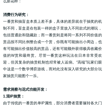
么新花样：
消费行为研究：
一番赏和抽盲盒本质上差不多，具体的差异就在于抽奖的机
制不同，盲盒是在包装一样的盒子里放入不同款式的潮玩，
高端网站建设
包括普通款和隐藏款；而一番赏则是将同一系列不同价值的
赏品按不同比例整合成一个赏，你既有可能抽出小周边，也
有可能抽出价值较高的赏品，还有可能额外获得极具收藏价
广告大片形式做开发
值的W赏和最终赏。尽管一番赏这种玩法在日本非常受欢
迎，但其复杂的抽赏机制也经常被人诟病。“高端”玩家们眼
中这是一个数学博弈游戏，而对此没有深入研究的大部分玩
家抽赏只能图个一乐。
需求洞察与花式功能开发：
1.混IP抽赏：
由于传统的一番赏的单IP属性，部分消费者需要辗转各大门