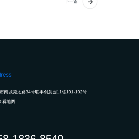
下一篇
ress
市南城莞太路34号联丰创意园11栋101-102号
查看地图
58-1836-8540