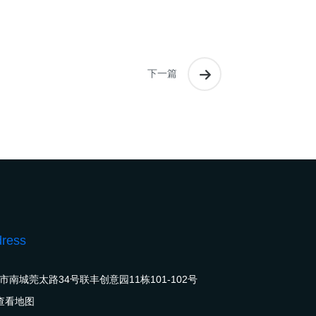
下一篇
ress
市南城莞太路34号联丰创意园11栋101-102号
查看地图