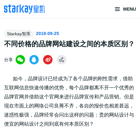
MENU
头部潮玩
2018-09-25
Starkay智库
技术服务商
不同价格的品牌网站建设之间的本质区别？
分享
如今，品牌设计已经成为了各个品牌的刚性需求，借助
互联网信息快速传播的优势，每个品牌都离不开一个优秀的
品牌官网并借助这个官网来进行品牌宣传和产品营销。但是
潮玩技术解决方案
现在市面上的网络公司良莠不齐，各自的报价也相差甚远，
迷惑性极强，品牌经常会问出这样的问题：贵的网站设计与
便宜的网站设计之间到底有何本质区别？
头部潮玩盲盒/谷子卡牌/二次元手办抽赏开发
一番赏/魔力赏/福袋抽赏/宝箱赏/无限赏