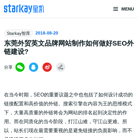
MENU
头部潮玩
2018-08-20
Starkay智库
技术服务商
东莞外贸英文品牌网站制作如何做好SEO外
链建设?
分享
在当今时期，SEO的重要议题之中也包括了如何设计成功的
潮玩技术解决方案
链接配置和高价值的外链。搜索引擎在内容为王的思维模式
下，大量高质量的外链将会为网站的排名起到决定性的作
用。而在同质化的当今阶段，打江山难，守江山更难。所
头部潮玩盲盒/谷子卡牌/二次元手办抽赏开发
以，站长们现在最需要重视的是避免链接的负面影响，而不
一番赏/魔力赏/福袋抽赏/宝箱赏/无限赏