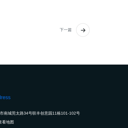
下一篇
ress
市南城莞太路34号联丰创意园11栋101-102号
查看地图