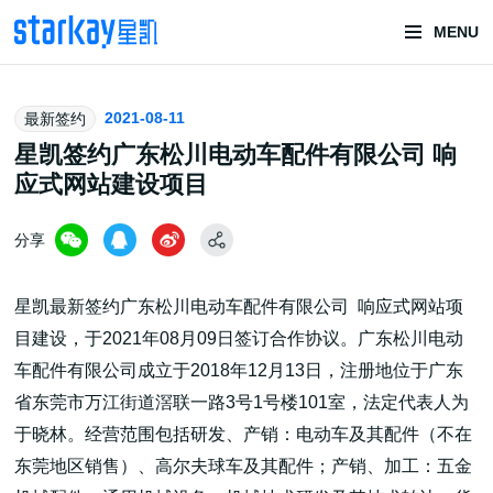
MENU
头部潮玩
2021-08-11
最新签约
技术服务商
星凯签约广东松川电动车配件有限公司 响
应式网站建设项目
分享
星凯最新签约广东松川电动车配件有限公司 响应式网站项
目建设，于2021年08月09日签订合作协议。广东松川电动
潮玩技术解决方案
车配件有限公司成立于2018年12月13日，注册地位于广东
省东莞市万江街道滘联一路3号1号楼101室，法定代表人为
于晓林。经营范围包括研发、产销：电动车及其配件（不在
头部潮玩盲盒/谷子卡牌/二次元手办抽赏开发
东莞地区销售）、高尔夫球车及其配件；产销、加工：五金
一番赏/魔力赏/福袋抽赏/宝箱赏/无限赏