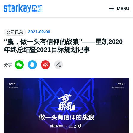
MENU
头部潮玩
2021-02-06
公司讯息
技术服务商
“赢，做一头有信仰的战狼”——星凯2020
年终总结暨2021目标规划记事
分享
潮玩技术解决方案
头部潮玩盲盒/谷子卡牌/二次元手办抽赏开发
一番赏/魔力赏/福袋抽赏/宝箱赏/无限赏