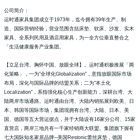
公司简介：
运时通家具集团成立于1973年，迄今拥有39年生产、制
造、国际营销经验，营业范围含括床垫、软床、沙发、实木
家具、全系列民用及酒店用家具，为一全方位垂直整合之
高端网站建设
「生活健康服务产业集团。
【立足台湾、胸怀中国、放眼全球】。运时通积极推展「两
广告大片形式做开发
化策略」，一为”全球化Globalization”，意指放眼国际市场
布局，深化与国际品牌的结盟关系；二为”本土化
Localization”，系指强化核心生产创新能力，深耕台湾、大
陆两岸市场通路。运时通由台湾、大陆内销拓展到欧美、日
本、韩国等国际市场，集团现拥有台湾、大陆、日本、美
国、德国等五大营运据点，并于大陆设有16家分公司、15家
直营店，两岸三地共有一千家经销商大联盟。集团旗下握有
七大国际知名家居品牌─美国Restonic蕾丝床垫，德国