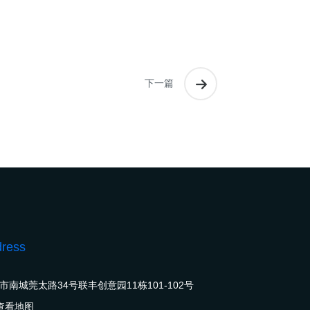
下一篇
ress
市南城莞太路34号联丰创意园11栋101-102号
查看地图