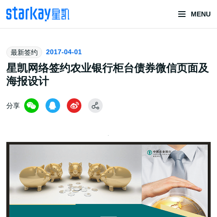
MENU
头部潮玩
2017-04-01
最新签约
技术服务商
星凯网络签约农业银行柜台债券微信页面及
海报设计
分享
潮玩技术解决方案
头部潮玩盲盒/谷子卡牌/二次元手办抽赏开发
一番赏/魔力赏/福袋抽赏/宝箱赏/无限赏