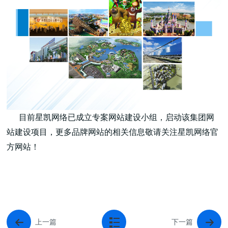
目前星凯网络已成立专案网站建设小组，启动该集团网
站建设项目，更多品牌网站的相关信息敬请关注星凯网络官
方网站！
上一篇
下一篇