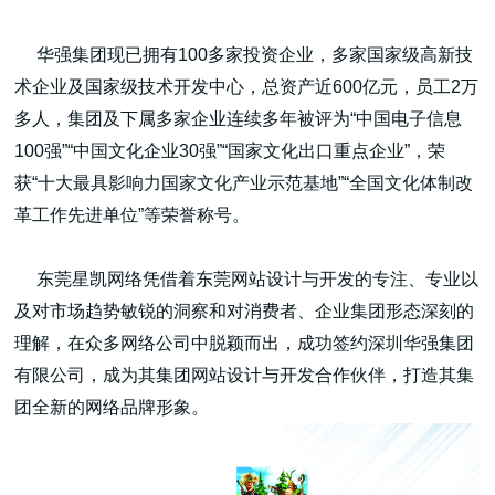
华强集团现已拥有100多家投资企业，多家国家级高新技
术企业及国家级技术开发中心，总资产近600亿元，员工2万
多人，集团及下属多家企业连续多年被评为“中国电子信息
100强”“中国文化企业30强”“国家文化出口重点企业”，荣
获“十大最具影响力国家文化产业示范基地”“全国文化体制改
革工作先进单位”等荣誉称号。
东莞星凯网络凭借着东莞网站设计与开发的专注、专业以
及对市场趋势敏锐的洞察和对消费者、企业集团形态深刻的
理解，在众多网络公司中脱颖而出，成功签约深圳华强集团
有限公司，成为其集团网站设计与开发合作伙伴，打造其集
团全新的网络品牌形象。